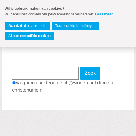
Spring
Wil je gebruik maken van cookies?
naar
Wij gebruiken cookies om jouw ervaring te verbeteren.
Lees meer
.
MENU
Spring
naar
Medemblik
de
Schakel alle cookies in
Toon cookie-instellingen
inhoud
Spring
Alleen essentiële cookies
naar
Zoekpagina
het
hoofdmenu
Zoek
wognum.christenunie.nl
Binnen het domein
christenunie.nl
Zoeken:
Zoeken